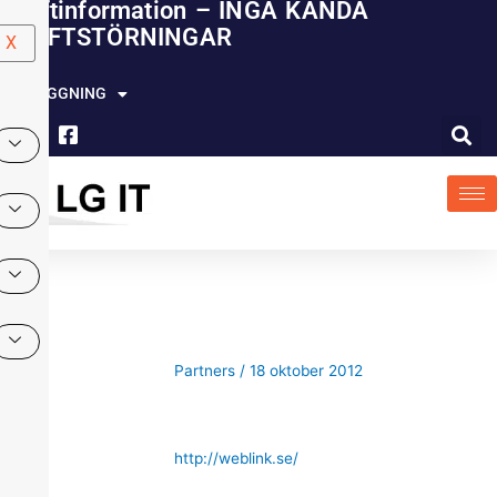
Driftinformation – INGA KÄNDA
Hoppa
DRIFTSTÖRNINGAR
till
X
innehåll
INLOGGNING
Partners
/
18 oktober 2012
http://weblink.se/