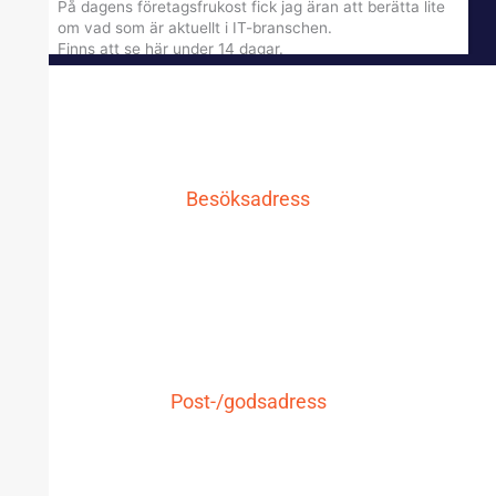
På dagens företagsfrukost fick jag äran att berätta lite
om vad som är aktuellt i IT-branschen.
Finns att se här under 14 dagar.
qcnl.tv
qcnl.tv
4 månader sedan
Besöksadress
Se på Facebook
·
Dela
LG IT AB
3
1
0
Carlavägen 10
771 30 Ludvika
LADDA MER
Post-/godsadress
LG IT AB