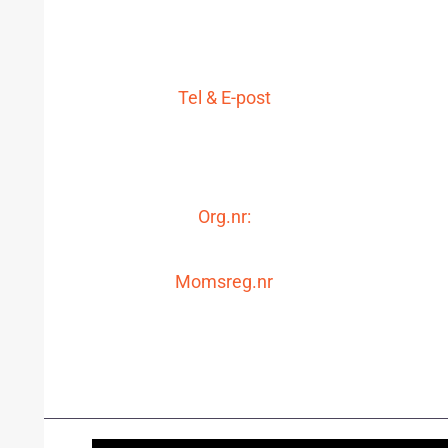
Storgatan 19
771 30 Ludvika
Tel & E-post
0240-48 80 80
info@lgit.se
Org.nr:
556650-1994
Momsreg.nr
SE556650199401