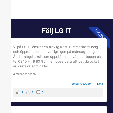
Följ LG IT
FACEBOOK
Vi på LG IT önskar en trevlig Kristi Himmelsfärd-helg
och öppnar upp som vanligt igen på måndag morgon.
Är det något akut som uppstår finns vår jour öppen på
tel 0240 - 48 80 95, men observera att det då också
är jourtaxa som gäller.
3 månader sedan
Se på Facebook
·
Dela
7
1
0