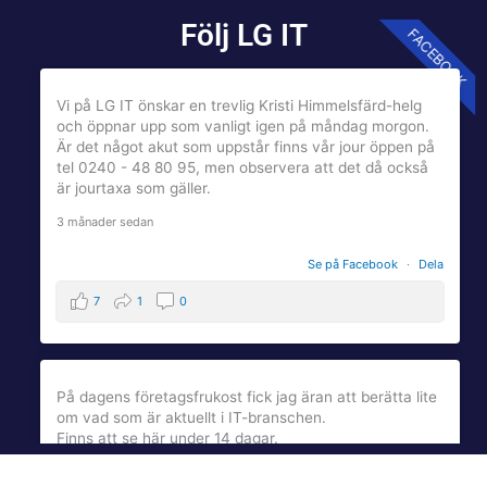
Följ LG IT
FACEBOOK
Vi på LG IT önskar en trevlig Kristi Himmelsfärd-helg
och öppnar upp som vanligt igen på måndag morgon.
Är det något akut som uppstår finns vår jour öppen på
tel 0240 - 48 80 95, men observera att det då också
är jourtaxa som gäller.
3 månader sedan
Se på Facebook
·
Dela
7
1
0
På dagens företagsfrukost fick jag äran att berätta lite
om vad som är aktuellt i IT-branschen.
Finns att se här under 14 dagar.