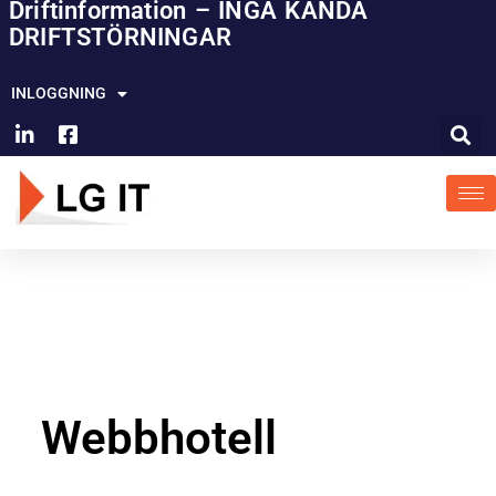
Driftinformation – INGA KÄNDA
Hoppa
DRIFTSTÖRNINGAR
till
innehåll
INLOGGNING
Webbhotell