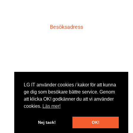
qcnl.tv
qcnl.tv
4 månader sedan
Besöksadress
Se på Facebook
·
Dela
LG IT AB
3
1
0
Carlavägen 10
771 30 Ludvika
LADDA MER
Post-/godsadress
LG IT använder cookies / kakor för att kunna
LG IT AB
ge dig som besökare bättre service. Genom
att klicka OK! godkänner du att vi använder
cookies.
Läs mer!
Storgatan 19
771 30 Ludvika
Nej tack!
OK!