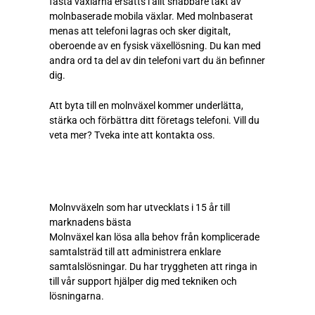
fasta växlarna ersätts i allt snabbare takt av
molnbaserade mobila växlar. Med molnbaserat
menas att telefoni lagras och sker digitalt,
oberoende av en fysisk växellösning. Du kan med
andra ord ta del av din telefoni vart du än befinner
dig.
Att byta till en molnväxel kommer underlätta,
stärka och förbättra ditt företags telefoni. Vill du
veta mer? Tveka inte att kontakta oss.
Molnvväxeln som har utvecklats i 15 år till
marknadens bästa
Molnväxel kan lösa alla behov från komplicerade
samtalsträd till att administrera enklare
samtalslösningar. Du har tryggheten att ringa in
till vår support hjälper dig med tekniken och
lösningarna.