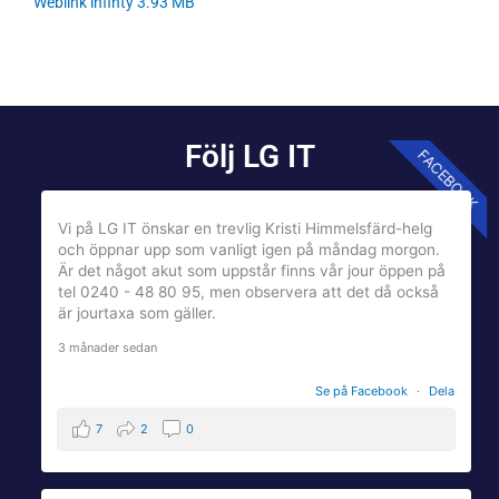
Weblink infinty 3.93 MB
Följ LG IT
FACEBOOK
Vi på LG IT önskar en trevlig Kristi Himmelsfärd-helg
och öppnar upp som vanligt igen på måndag morgon.
Är det något akut som uppstår finns vår jour öppen på
tel 0240 - 48 80 95, men observera att det då också
är jourtaxa som gäller.
3 månader sedan
Se på Facebook
·
Dela
7
2
0