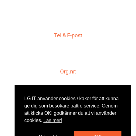
Storgatan 19
771 30 Ludvika
Tel & E-post
0240-48 80 80
info@lgit.se
Org.nr:
556650-1994
Momsreg.nr
LG IT använder cookies / kakor för att kunna
SE556650199401
ge dig som besökare bättre service. Genom
att klicka OK! godkänner du att vi använder
cookies.
Läs mer!