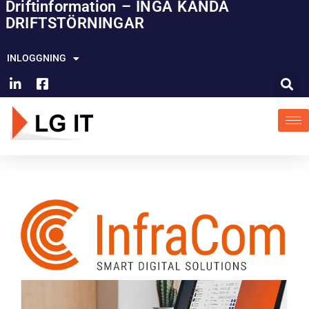
Driftinformation – INGA KÄNDA
Hoppa
DRIFTSTÖRNINGAR
till
innehåll
INLOGGNING