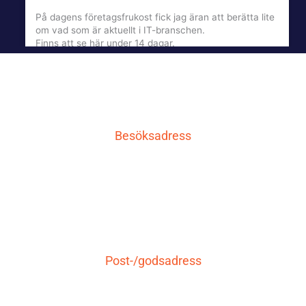
På dagens företagsfrukost fick jag äran att berätta lite
om vad som är aktuellt i IT-branschen.
Finns att se här under 14 dagar.
qcnl.tv
qcnl.tv
4 månader sedan
Besöksadress
Se på Facebook
·
Dela
LG IT AB
3
1
0
Carlavägen 10
771 30 Ludvika
LADDA MER
Post-/godsadress
LG IT AB