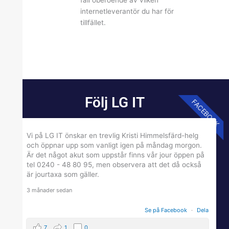
fall oberoende av vilken
internetleverantör du har för
tillfället.
Följ LG IT
FACEBOOK
Vi på LG IT önskar en trevlig Kristi Himmelsfärd-helg
och öppnar upp som vanligt igen på måndag morgon.
Är det något akut som uppstår finns vår jour öppen på
tel 0240 - 48 80 95, men observera att det då också
är jourtaxa som gäller.
3 månader sedan
Se på Facebook
·
Dela
7
1
0