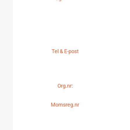
LG IT AB
Storgatan 19
771 30 Ludvika
Tel & E-post
0240-48 80 80
info@lgit.se
Org.nr:
556650-1994
Momsreg.nr
SE556650199401