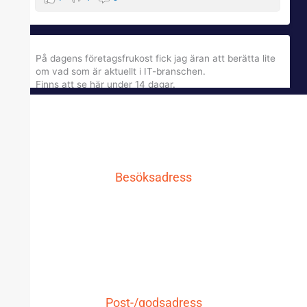
På dagens företagsfrukost fick jag äran att berätta lite
om vad som är aktuellt i IT-branschen.
Finns att se här under 14 dagar.
qcnl.tv
qcnl.tv
4 månader sedan
Besöksadress
Se på Facebook
·
Dela
LG IT AB
3
1
0
Carlavägen 10
771 30 Ludvika
LADDA MER
Post-/godsadress