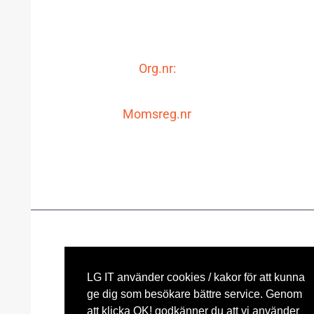
0240-48 80 80
info@lgit.se
Org.nr:
556650-1994
Momsreg.nr
SE556650199401
Ⓒ 2022 - All Rights Are Reserved LG IT | Powered by LG IT
LG IT använder cookies / kakor för att kunna
ge dig som besökare bättre service. Genom
att klicka OK! godkänner du att vi använder