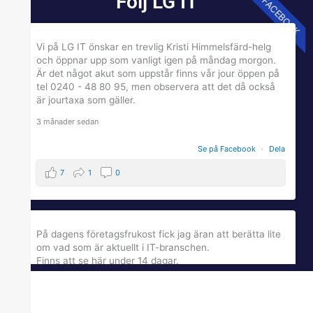
Följ LG IT
FACEBOOK
Vi på LG IT önskar en trevlig Kristi Himmelsfärd-helg
och öppnar upp som vanligt igen på måndag morgon.
Är det något akut som uppstår finns vår jour öppen på
tel 0240 - 48 80 95, men observera att det då också
är jourtaxa som gäller.
3 månader sedan
Se på Facebook
·
Dela
7
1
0
På dagens företagsfrukost fick jag äran att berätta lite
om vad som är aktuellt i IT-branschen.
Finns att se här under 14 dagar.
qcnl.tv