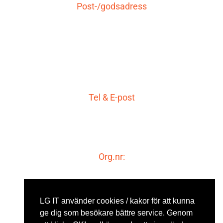
Post-/godsadress
LG IT AB
Storgatan 19
771 30 Ludvika
Tel & E-post
0240-48 80 80
info@lgit.se
Org.nr:
556650-1994
Momsreg.nr
LG IT använder cookies / kakor för att kunna
SE556650199401
ge dig som besökare bättre service. Genom