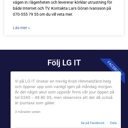
vägen in i lägenheten och levererar körklar utrustning för
både Internet och TV. Kontakta Lars Göran Ivansson på
070-555 79 55 om du vill veta mer.
Läs mer »
Följ LG IT
FACEBOOK
Vi på LG IT önskar en trevlig Kristi Himmelsfärd-helg
och öppnar upp som vanligt igen på måndag morgon.
Är det något akut som uppstår finns vår jour öppen på
tel 0240 - 48 80 95, men observera att det då också
är jourtaxa som gäller.
3 månader sedan
Se på Facebook
·
Dela