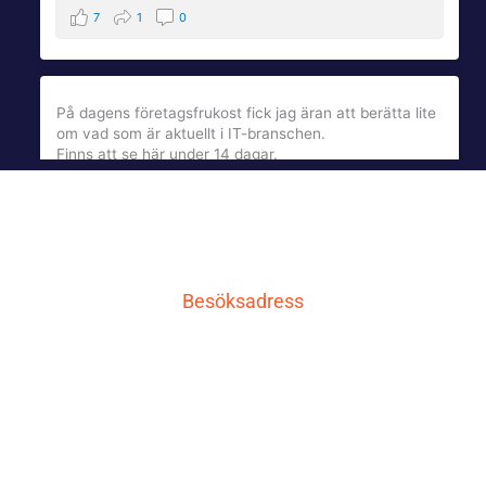
7
1
0
På dagens företagsfrukost fick jag äran att berätta lite
om vad som är aktuellt i IT-branschen.
Finns att se här under 14 dagar.
qcnl.tv
qcnl.tv
4 månader sedan
Besöksadress
Se på Facebook
·
Dela
LG IT AB
3
1
0
Carlavägen 10
771 30 Ludvika
LADDA MER