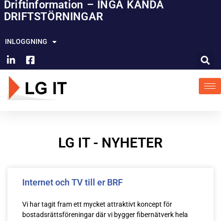
Driftinformation – INGA KÄNDA
Hoppa
DRIFTSTÖRNINGAR
till
innehåll
INLOGGNING
LG IT - NYHETER
Internet och TV till er BRF
Vi har tagit fram ett mycket attraktivt koncept för
bostadsrättsföreningar där vi bygger fibernätverk hela