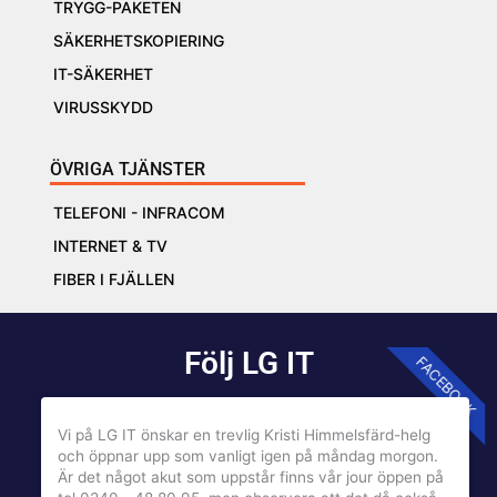
TRYGG-PAKETEN
SÄKERHETSKOPIERING
IT-SÄKERHET
VIRUSSKYDD
ÖVRIGA TJÄNSTER
TELEFONI - INFRACOM
INTERNET & TV
FIBER I FJÄLLEN
Följ LG IT
FACEBOOK
Vi på LG IT önskar en trevlig Kristi Himmelsfärd-helg
och öppnar upp som vanligt igen på måndag morgon.
Är det något akut som uppstår finns vår jour öppen på