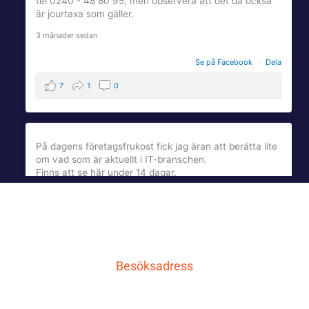
tel 0240 - 48 80 95, men observera att det då också
är jourtaxa som gäller.
3 månader sedan
Se på Facebook
·
Dela
7
1
0
På dagens företagsfrukost fick jag äran att berätta lite
om vad som är aktuellt i IT-branschen.
Finns att se här under 14 dagar.
qcnl.tv
qcnl.tv
4 månader sedan
Besöksadress
Se på Facebook
·
Dela
LG IT AB
3
1
0