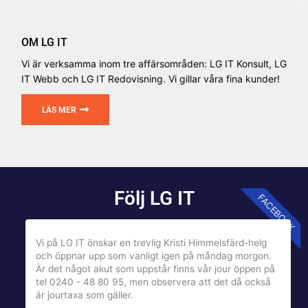
OM LG IT
Vi är verksamma inom tre affärsområden: LG IT Konsult, LG
IT Webb och LG IT Redovisning. Vi gillar våra fina kunder!
LÄS MER
Följ LG IT
FACEBOOK
Vi på LG IT önskar en trevlig Kristi Himmelsfärd-helg
och öppnar upp som vanligt igen på måndag morgon.
Är det något akut som uppstår finns vår jour öppen på
tel 0240 - 48 80 95, men observera att det då också
är jourtaxa som gäller.