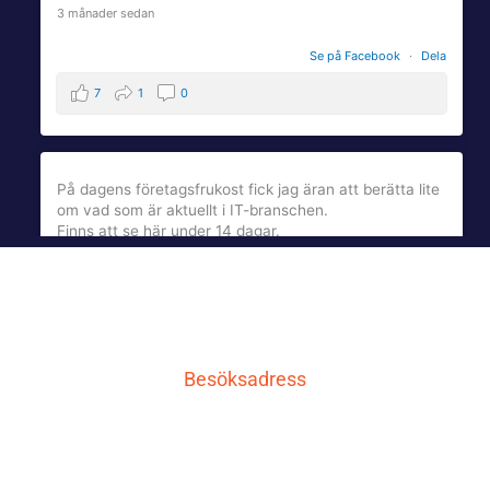
3 månader sedan
Se på Facebook
·
Dela
7
1
0
På dagens företagsfrukost fick jag äran att berätta lite
om vad som är aktuellt i IT-branschen.
Finns att se här under 14 dagar.
qcnl.tv
qcnl.tv
4 månader sedan
Besöksadress
Se på Facebook
·
Dela
LG IT AB
3
1
0
Carlavägen 10