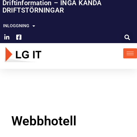
Driftinformation – INGA KÄNDA
Hoppa
DRIFTSTÖRNINGAR
till
innehåll
INLOGGNING
Webbhotell