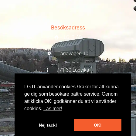
qcnl.tv
qcnl.tv
4 månader sedan
Besöksadress
Se på Facebook
·
Dela
LG IT AB
3
1
0
Carlavägen 10
771 30 Ludvika
LADDA MER
Post-/godsadress
LG IT använder cookies / kakor för att kunna
LG IT AB
ge dig som besökare bättre service. Genom
att klicka OK! godkänner du att vi använder
cookies.
Läs mer!
Storgatan 19
771 30 Ludvika
Nej tack!
OK!