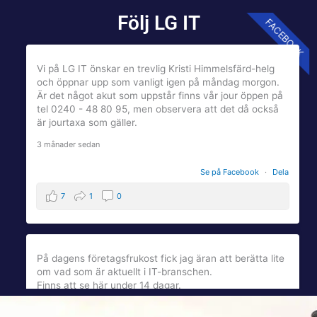
Följ LG IT
FACEBOOK
Vi på LG IT önskar en trevlig Kristi Himmelsfärd-helg
och öppnar upp som vanligt igen på måndag morgon.
Är det något akut som uppstår finns vår jour öppen på
tel 0240 - 48 80 95, men observera att det då också
är jourtaxa som gäller.
3 månader sedan
Se på Facebook
·
Dela
7
1
0
På dagens företagsfrukost fick jag äran att berätta lite
om vad som är aktuellt i IT-branschen.
Finns att se här under 14 dagar.